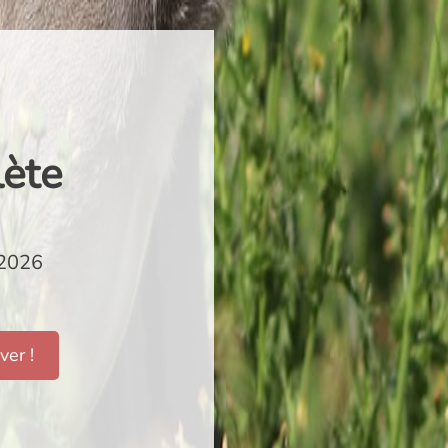
ète
/2026
ver !